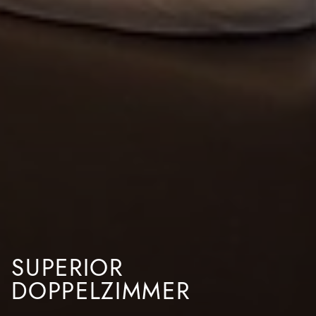
SUPERIOR
DOPPELZIMMER