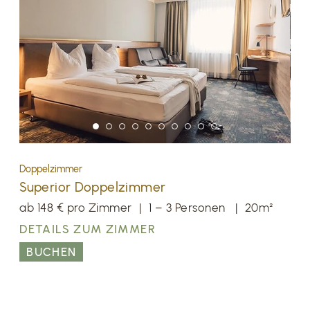
ACHTUNG:
DIREKTBUCHERVORTEILE!
Nur bei einer Buchung auf unserer Website können
wir Ihnen die besten Preise und Konditionen
garantieren.
Doppelzimmer
Superior Doppelzimmer
ab 148 € pro Zimmer
|
1 – 3 Personen
|
20m²
Bestpreisgarantie
DETAILS ZUM ZIMMER
Schönstes Zimmer der
Kategorie
BUCHEN
Keine versteckten
Kosten