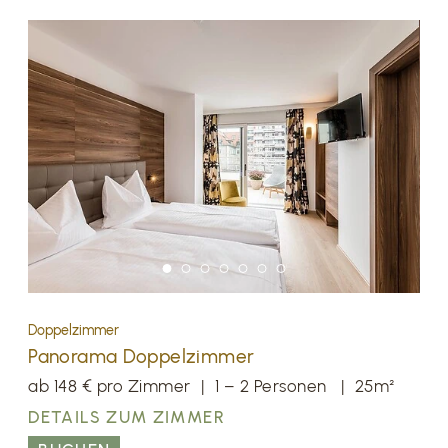
Persönlicher Kontakt
Einfachere
Umbuchung
Early Check-in
JETZT BUCHEN
Doppelzimmer
Panorama Doppelzimmer
ab 148 € pro Zimmer
|
1 – 2 Personen
|
25m²
DETAILS ZUM ZIMMER